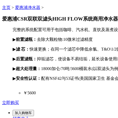
主页
>
爱惠浦净水器
>
爱惠浦CSR双联双滤头HIGH FLOW系统商用净水器
完整的系统配置可用于包括咖啡、汽水机、直饮及蒸煮设
▶
前置滤瓶：
去除大颗粒物:10微米过滤精度
▶
滤 芯：
快速更换；在同一个滤芯中降低余氯、T&O\1/2微
▶
后置滤瓶：
抑垢滤芯，使设备不易结垢，延长设备使用
▶
超大处理量：
18000加仑/70吨/3600桶装水(以双滤头为
▶
安全性认证：
配有NSF42与53证书(美国国家卫生 
￥5600
立即购买
加入购物车