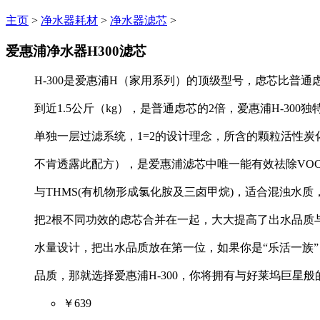
主页
>
净水器耗材
>
净水器滤芯
>
爱惠浦净水器H300滤芯
H-300是爱惠浦H（家用系列）的顶级型号，虑芯比普通
到近1.5公斤（kg），是普通虑芯的2倍，爱惠浦H-300
单独一层过滤系统，1=2的设计理念，所含的颗粒活性炭
不肯透露此配方），是爱惠浦滤芯中唯一能有效祛除VOC
与THMS(有机物形成氯化胺及三卤甲烷)，适合混浊水质，
把2根不同功效的虑芯合并在一起，大大提高了出水品质
水量设计，把出水品质放在第一位，如果你是“乐活一族
品质，那就选择爱惠浦H-300，你将拥有与好莱坞巨星
￥639